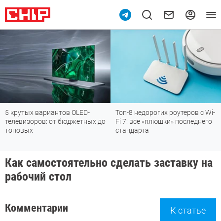
крутых вариантов OLED-
Топ-8 недорогих роутеров с Wi-
По
левизоров: от бюджетных до
Fi 7: все «плюшки» последнего
м
оповых
стандарта
Как самостоятельно сделать заставку на
рабочий стол
Комментарии
К статье