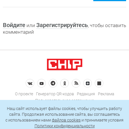
Войдите
Зарегистрируйтесь
или
, чтобы оставить
комментарий
О проекте
Генератор QR-кодов
Редакция
Реклама
Пользовательское соглашение
Политика конфиденциальности
Наш сайт использует файлы cookies, чтобы улучшить работу
сайта. Продолжая использование сайта, вы соглашаетесь
Подписаться на рассылку
c использованием нами
файлов cookies
и принимаете условия
Политики конфиденциальности