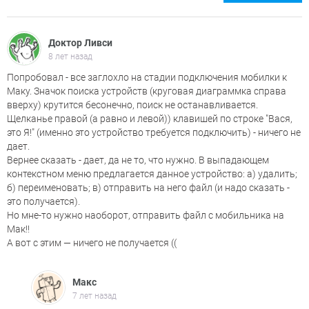
Доктор Ливси
8 лет назад
Попробовал - все заглохло на стадии подключения мобилки к
Маку. Значок поиска устройств (круговая диаграммка справа
вверху) крутится бесонечно, поиск не останавливается.
Щелканье правой (а равно и левой)) клавишей по строке "Вася,
это Я!" (именно это устройство требуется подключить) - ничего не
дает.
Вернее сказать - дает, да не то, что нужно. В выпадающем
контекстном меню предлагается данное устройство: а) удалить;
б) переименовать; в) отправить на него файл (и надо сказать -
это получается).
Но мне-то нужно наоборот, отправить файл с мобильника на
Мак!!
А вот с этим — ничего не получается ((
Макс
7 лет назад