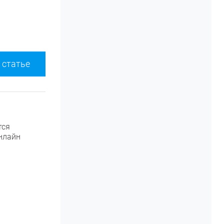
 статье
тся
нлайн