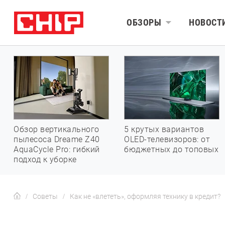
ОБЗОРЫ
НОВОСТ
Обзор вертикального
5 крутых вариантов
пылесоса Dreame Z40
OLED-телевизоров: от
AquaCycle Pro: гибкий
бюджетных до топовых
подход к уборке
Советы
Как не «влететь», оформляя технику в кредит?