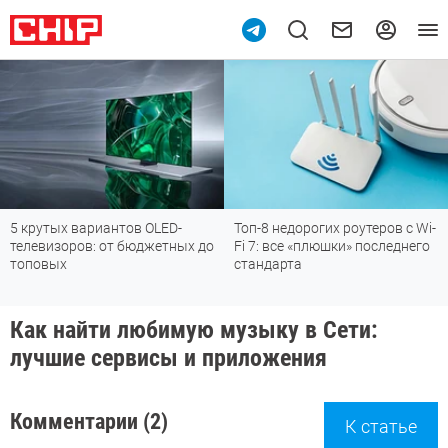
вариантов OLED-
Топ-8 недорогих роутеров с Wi-
Подпишись
ов: от бюджетных до
Fi 7: все «плюшки» последнего
мессендж
стандарта
Как найти любимую музыку в Сети:
лучшие сервисы и приложения
Комментарии (2)
К статье