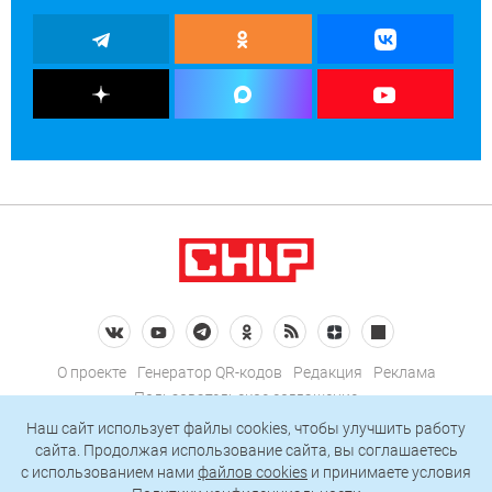
О проекте
Генератор QR-кодов
Редакция
Реклама
Пользовательское соглашение
Политика конфиденциальности
Наш сайт использует файлы cookies, чтобы улучшить работу
сайта. Продолжая использование сайта, вы соглашаетесь
Подписаться на рассылку
c использованием нами
файлов cookies
и принимаете условия