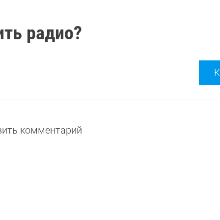
ить радио?
К
авить комментарий