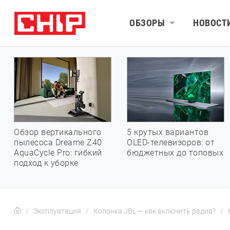
ОБЗОРЫ
НОВОСТ
Обзор вертикального
5 крутых вариантов
пылесоса Dreame Z40
OLED-телевизоров: от
AquaCycle Pro: гибкий
бюджетных до топовых
подход к уборке
Эксплуатация
Колонка JBL — как включить радио?