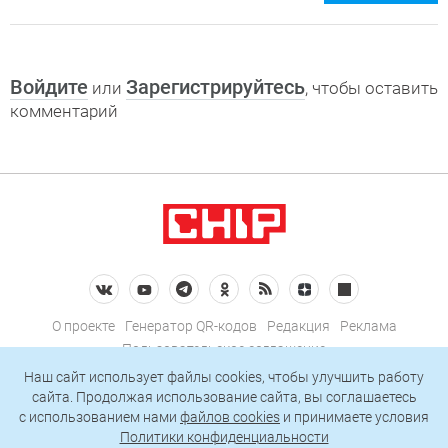
Войдите
Зарегистрируйтесь
или
, чтобы оставить
комментарий
О проекте
Генератор QR-кодов
Редакция
Реклама
Пользовательское соглашение
Политика конфиденциальности
Наш сайт использует файлы cookies, чтобы улучшить работу
сайта. Продолжая использование сайта, вы соглашаетесь
Подписаться на рассылку
c использованием нами
файлов cookies
и принимаете условия
Политики конфиденциальности