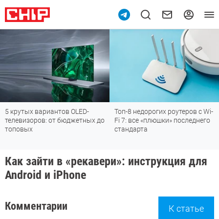
крутых вариантов OLED-
Топ-8 недорогих роутеров с Wi-
По
левизоров: от бюджетных до
Fi 7: все «плюшки» последнего
м
оповых
стандарта
Как зайти в «рекавери»: инструкция для
Android и iPhone
Комментарии
К статье