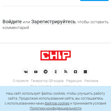
Войдите
Зарегистрируйтесь
или
, чтобы оставить
комментарий
О проекте
Генератор QR-кодов
Редакция
Реклама
Пользовательское соглашение
Политика конфиденциальности
Наш сайт использует файлы cookies, чтобы улучшить работу
сайта. Продолжая использование сайта, вы соглашаетесь
Подписаться на рассылку
c использованием нами
файлов cookies
и принимаете условия
Политики конфиденциальности