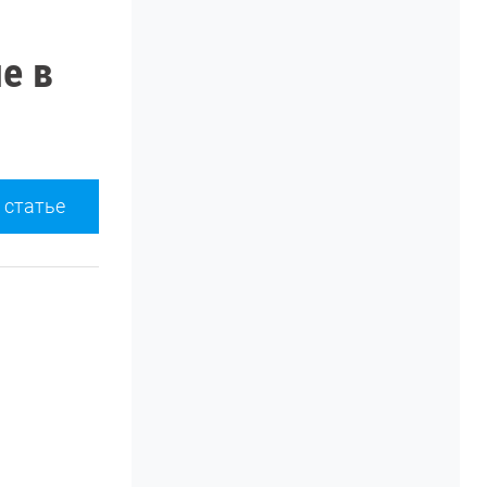
е в
 статье