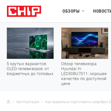
ОБЗОРЫ
НОВОСТ
5 крутых вариантов
Обзор телевизора
OLED-телевизоров: от
Hyundai H-
бюджетных до топовых
LED50BU7011: хорошее
качество по доступной
цене
Эксплуатация
Как правильно подготовить смартфон S