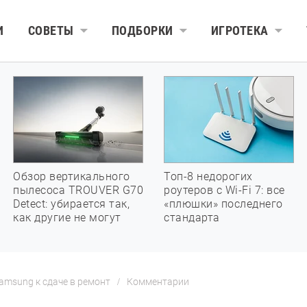
И
СОВЕТЫ
ПОДБОРКИ
ИГРОТЕКА
Обзор вертикального
Топ-8 недорогих
пылесоса TROUVER G70
роутеров с Wi-Fi 7: все
Detect: убирается так,
«плюшки» последнего
как другие не могут
стандарта
amsung к сдаче в ремонт
Комментарии