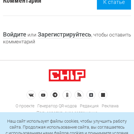
Комментарии
К статье
Войдите
Зарегистрируйтесь
или
, чтобы оставить
комментарий
О проекте
Генератор QR-кодов
Редакция
Реклама
Пользовательское соглашение
Политика конфиденциальности
Наш сайт использует файлы cookies, чтобы улучшить работу
сайта. Продолжая использование сайта, вы соглашаетесь
Подписаться на рассылку
c использованием нами
файлов cookies
и принимаете условия