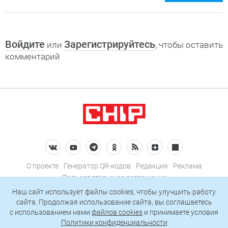
Войдите
Зарегистрируйтесь
или
, чтобы оставить
комментарий
О проекте
Генератор QR-кодов
Редакция
Реклама
Пользовательское соглашение
Политика конфиденциальности
Наш сайт использует файлы cookies, чтобы улучшить работу
сайта. Продолжая использование сайта, вы соглашаетесь
Подписаться на рассылку
c использованием нами
файлов cookies
и принимаете условия
Политики конфиденциальности