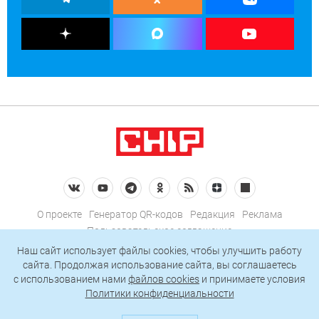
О проекте
Генератор QR-кодов
Редакция
Реклама
Пользовательское соглашение
Политика конфиденциальности
Наш сайт использует файлы cookies, чтобы улучшить работу
сайта. Продолжая использование сайта, вы соглашаетесь
Подписаться на рассылку
c использованием нами
файлов cookies
и принимаете условия
Политики конфиденциальности
© 2026 АО «БКМ», ОГРН 1027739494584, ИНН 7705056238