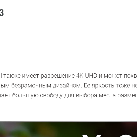
3
ai также имеет разрешение 4K UHD и может пох
тным безрамочным дизайном. Ее яркость тоже н
1 дает большую свободу для выбора места разм