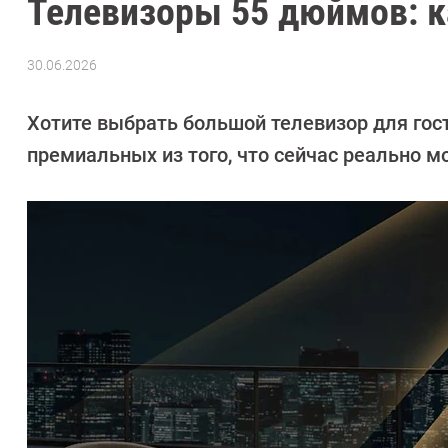
Телевизоры 55 дюймов: к
30.06.2026
Автор:
Алексей
Иванов
Хотите выбрать большой телевизор для го
премиальных из того, что сейчас реально м