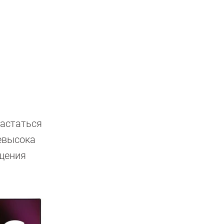
вастаться
евысока
ещения