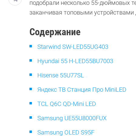
подобрали несколько 55-дюймовых т
заканчивая топовыми устройствами д
Содержание
Starwind SW-LED55UG403
Hyundai 55 H-LED55BU7003
Hisense 55U77SL
Яндекс ТВ Станция Про MiniLED
TCL Q6C QD-Mini LED
Samsung UE55U8000FUX
Samsung OLED S95F