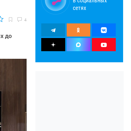
в социальных
сетях
4
х до