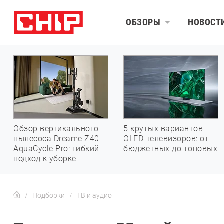
ОБЗОРЫ
НОВОСТ
Обзор вертикального
5 крутых вариантов
пылесоса Dreame Z40
OLED-телевизоров: от
AquaCycle Pro: гибкий
бюджетных до топовых
подход к уборке
Подборки
ТВ и аудио