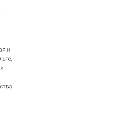
ая и
льте,
ак
нства