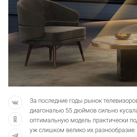
За последние годы рынок телевизоро
диагональю 55 дюймов сильно кусала
оптимальную модель практически под
уж слишком велико их разнообразие.