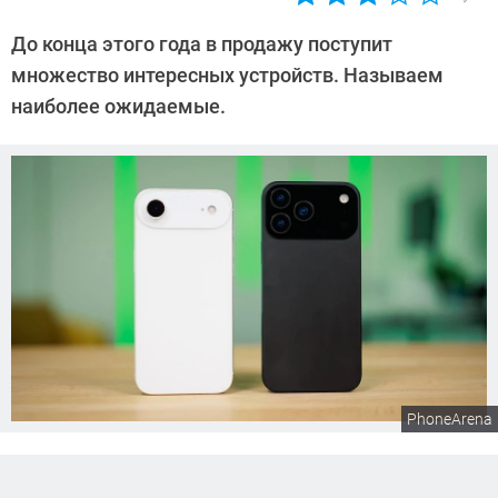
Автор:
Сергей
До конца этого года в продажу поступит
Калашников
множество интересных устройств. Называем
наиболее ожидаемые.
PhoneArena