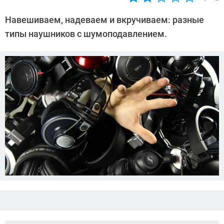
Автор:
Любовь
Навешиваем, надеваем и вкручиваем: разные
Касьянова
типы наушников с шумоподавлением.