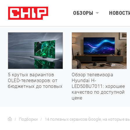
ОБЗОРЫ
НОВОСТ
5 крутых вариантов
Обзор телевизора
OLED-телевизоров: от
Hyundai H-
бюджетных до топовых
LED50BU7011: хорошее
качество по доступной
цене
Подборки
14 полезных сервисов Google, на которые в