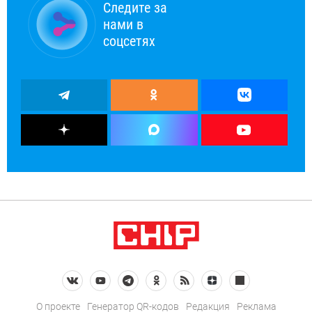
Следите за
нами в
соцсетях
О проекте
Генератор QR-кодов
Редакция
Реклама