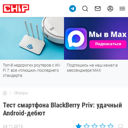
Подпишись на наш канал в
Рейтинг телевизоров 2026:
мессенджере МАХ
лучшие модели для гостиной,
детской, дачи и кухни
Обзоры
Тест смартфона BlackBerry Priv: удачный
Android-дебют
24.11.2015