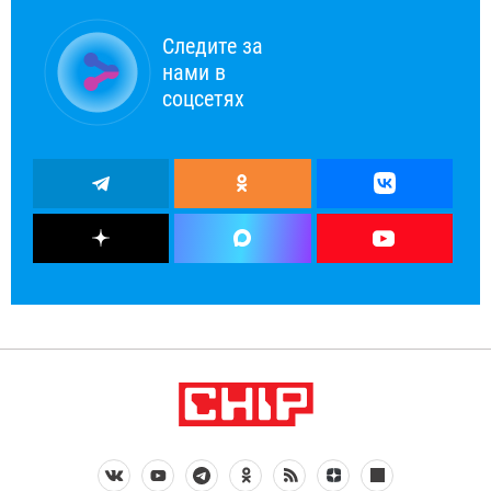
Следите за
нами в
соцсетях