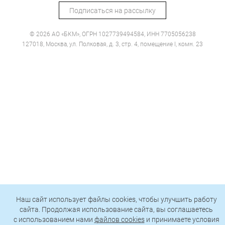
Подписаться на рассылку
© 2026 АО «БКМ», ОГРН 1027739494584, ИНН 7705056238
127018, Москва, ул. Полковая, д. 3, стр. 4, помещение I, комн. 23
Наш сайт использует файлы cookies, чтобы улучшить работу
сайта. Продолжая использование сайта, вы соглашаетесь
c использованием нами
файлов cookies
и принимаете условия