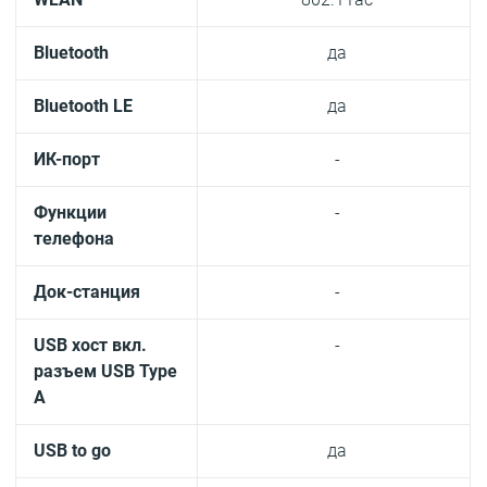
Bluetooth
да
Bluetooth LE
да
ИК-порт
-
Функции
-
телефона
Док-станция
-
USB хост вкл.
-
разъем USB Type
A
USB to go
да