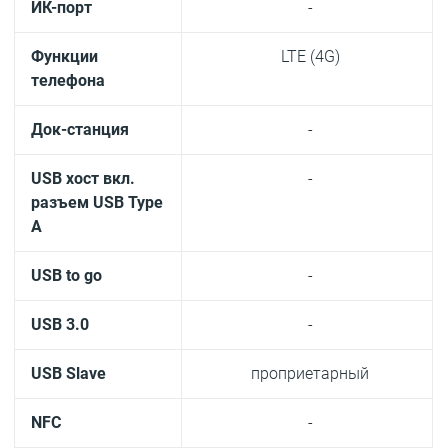
ИК-порт
-
Функции
LTE (4G)
телефона
Док-станция
-
USB хост вкл.
-
разъем USB Type
A
USB to go
-
USB 3.0
-
USB Slave
проприетарный
NFC
-