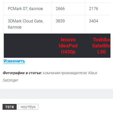
PCMark 07, баллов
2666
2176
3DMark Cloud Gate,
3839
3404
баллов
lenovo
Toshiba
IdeaPad
Satellite
U430p
L50
Изменить
Фотографии в статье:
компании-производители; Klaus
Satzinger
ноутбук
ТЕГИ