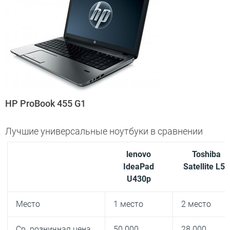
HP ProBook 455 G1
Лучшие универсальные ноутбуки в сравнении
lenovo
Toshiba
IdeaPad
Satellite L50
U430p
Место
1 место
2 место
Ср. розничная цена,
50 000
28 000