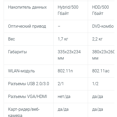
Накопитель данных
Hybrid/500
HDD/500
Гбайт
Гбайт
Оптический привод
–
DVD-комбо
Вес
1,7 кг
2,2 кг
Габариты
335x23x234
380x23x260
мм
мм
WLAN-модуль
802.11n
802.11ac
Разъемы USB 2.0/3.0
2/1
1/2
Разъемы VGA/HDMI
нет/да
да/да
Карт-ридер/веб-
да/да
да/да
камера