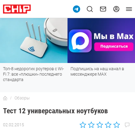
с Wi-
Подпишись на наш канал в
Рейтинг телевизоров 202
него
мессенджере МАХ
лучшие модели для гости
детской, дачи и кухни
Обзоры
Тест 12 универсальных ноутбуков
02.02.2015
Автор:
CHIP