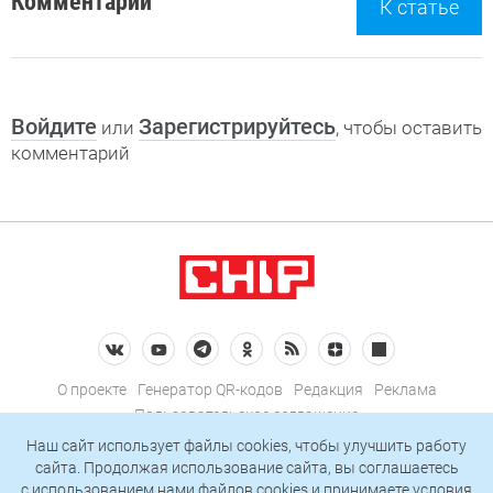
Комментарии
К статье
Войдите
Зарегистрируйтесь
или
, чтобы оставить
комментарий
О проекте
Генератор QR-кодов
Редакция
Реклама
Пользовательское соглашение
Политика конфиденциальности
Наш сайт использует файлы cookies, чтобы улучшить работу
сайта. Продолжая использование сайта, вы соглашаетесь
Подписаться на рассылку
c использованием нами
файлов cookies
и принимаете условия