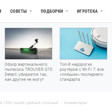
И
СОВЕТЫ
ПОДБОРКИ
ИГРОТЕКА
Обзор вертикального
Топ-8 недорогих
пылесоса TROUVER G70
роутеров с Wi-Fi 7: все
Detect: убирается так,
«плюшки» последнего
как другие не могут
стандарта
ook 133S: тонкий, удобный, стильный
Комментарии