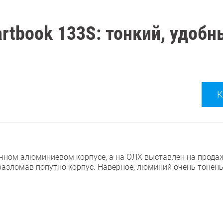
artbook 133S: тонкий, удобн
К
прочном алюминиевом корпусе, а на ОЛХ выставлен на прод
 разломав попутно корпус. Наверное, люминий очень тонень