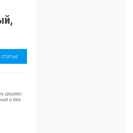
ый,
 статье
ажу дешево
кий и без