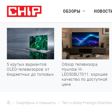
ОБЗОРЫ
НОВОСТ
5 крутых вариантов
Обзор телевизора
OLED-телевизоров: от
Hyundai H-
бюджетных до топовых
LED50BU7011: хорошее
качество по доступной
цене
Смартфоны и планшеты
Тест и обзор Prestigio Smartb