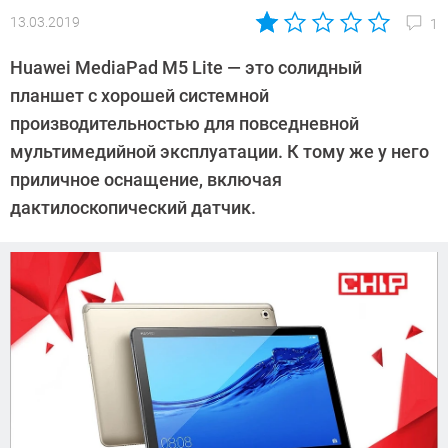
13.03.2019
1
Автор:
Андрей
Huawei MediaPad M5 Lite — это солидный
Киреев
планшет с хорошей системной
производительностью для повседневной
мультимедийной эксплуатации. К тому же у него
приличное оснащение, включая
дактилоскопический датчик.