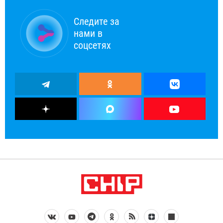
Следите за
нами в
соцсетях