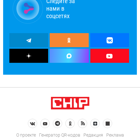
Следите за
нами в
соцсетях
О проекте
Генератор QR-кодов
Редакция
Реклама