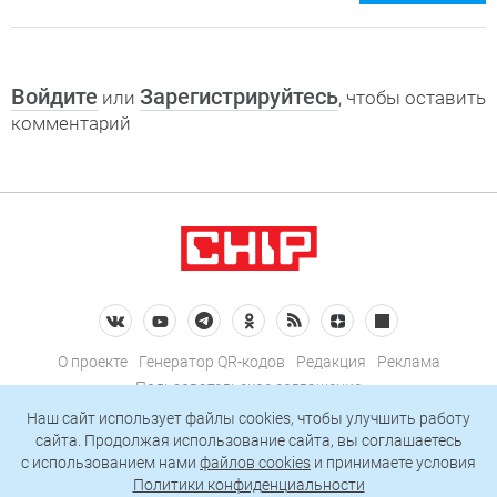
Войдите
Зарегистрируйтесь
или
, чтобы оставить
комментарий
О проекте
Генератор QR-кодов
Редакция
Реклама
Пользовательское соглашение
Политика конфиденциальности
Наш сайт использует файлы cookies, чтобы улучшить работу
сайта. Продолжая использование сайта, вы соглашаетесь
Подписаться на рассылку
c использованием нами
файлов cookies
и принимаете условия
Политики конфиденциальности