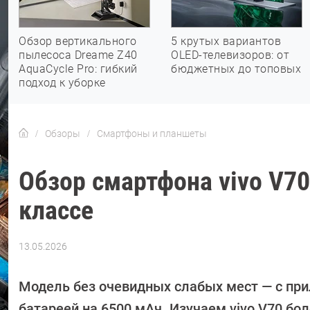
Обзор вертикального
5 крутых вариантов
пылесоса Dreame Z40
OLED-телевизоров: от
AquaCycle Pro: гибкий
бюджетных до топовых
подход к уборке
Обзоры
Смартфоны и планшеты
Обзор смартфона vivo V7
классе
13.05.2026
Автор:
Алексей
Иванов
Модель без очевидных слабых мест — с пр
батареей на 6500 мАч. Изучаем vivo V70 бол