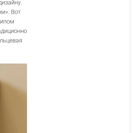
дизайну.
и». Вот
типом
радиционно
ольцевая