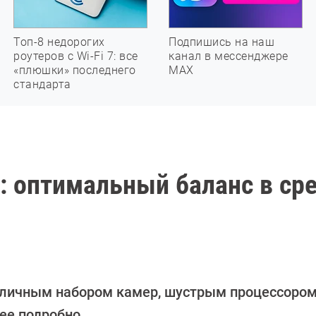
Топ-8 недорогих
Подпишись на наш
роутеров с Wi-Fi 7: все
канал в мессенджере
«плюшки» последнего
МАХ
стандарта
0: оптимальный баланс в ср
иличным набором камер, шустрым процессором
ее подробно.