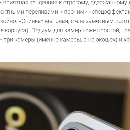
ь приятная тенденция к строгому, сдержанному 
фектными переливами и прочими «спецэффектам
ойно. «Спинка» матовая, с еле заметным лого
те корпуса). Подиум для камер тоже простой, т
— три камеры (именно камеры, а не окошек) и к