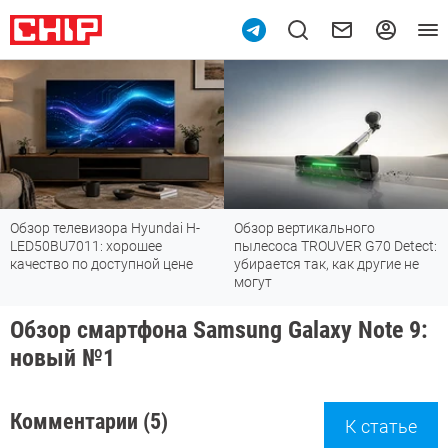
Обзор телевизора Hyundai H-
Обзор вертикального
LED50BU7011: хорошее
пылесоса TROUVER G70 Detect:
качество по доступной цене
убирается так, как другие не
могут
Обзор смартфона Samsung Galaxy Note 9:
новый №1
Комментарии (5)
К статье