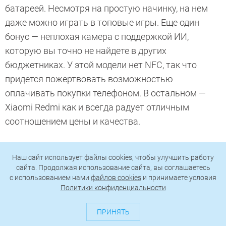
батареей. Несмотря на простую начинку, на нем
даже можно играть в топовые игры. Еще один
бонус — неплохая камера с поддержкой ИИ,
которую вы точно не найдете в других
бюджетниках. У этой модели нет NFC, так что
придется пожертвовать возможностью
оплачивать покупки телефоном. В остальном —
Xiaomi Redmi как и всегда радует отличным
соотношением цены и качества.
Больше недорогих смартфонов:
Наш сайт использует файлы cookies, чтобы улучшить работу
сайта. Продолжая использование сайта, вы соглашаетесь
c использованием нами
файлов cookies
и принимаете условия
Тест Samsung Galaxy A40: качественный и
Политики конфиденциальности
компактный смартфон среднего класса
ПРИНЯТЬ
Обзор и тест realmе 3 Pro: реальный про