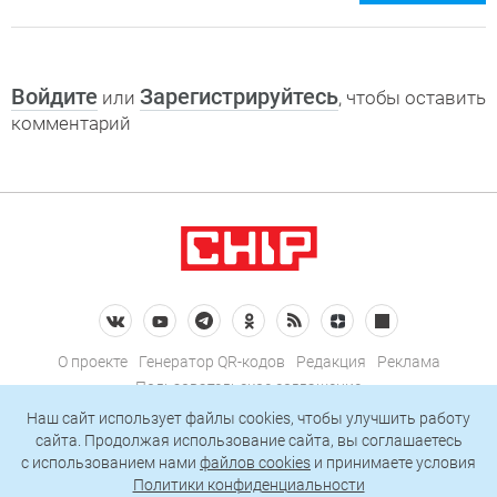
Войдите
Зарегистрируйтесь
или
, чтобы оставить
комментарий
О проекте
Генератор QR-кодов
Редакция
Реклама
Пользовательское соглашение
Политика конфиденциальности
Наш сайт использует файлы cookies, чтобы улучшить работу
сайта. Продолжая использование сайта, вы соглашаетесь
Подписаться на рассылку
c использованием нами
файлов cookies
и принимаете условия
Политики конфиденциальности