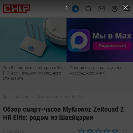
8
еров с Wi-
Подпишись на наш канал в
Рейтинг телевизоров
оследнего
мессенджере МАХ
лучшие модели для г
детской, дачи и кухни
Обзоры
Смартфоны и планшеты
Обзор смарт-часов MyKronoz ZeRound 2
HR Elite: родом из Швейцарии
30.05.2019