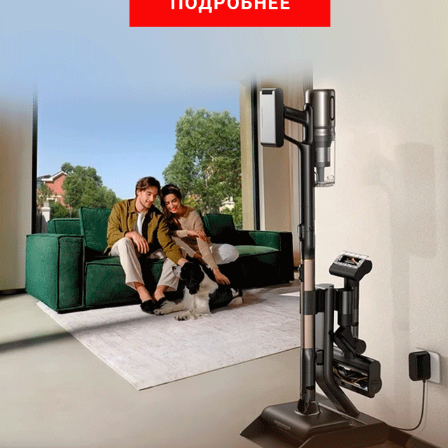
Одна из «фишек» MyKronoz ZeRound 2 HR Elite —
возможность общаться без использования
телефона: в часах есть свой динамик и микрофон.
Мы проверили связь на практике: если абонент
слышит вас достаточно хорошо, то вы его можете
услышать только в тихом помещении или
обстановке. Попытка поговорить на оживленной
улице успехом не увенчалась: элементарно не