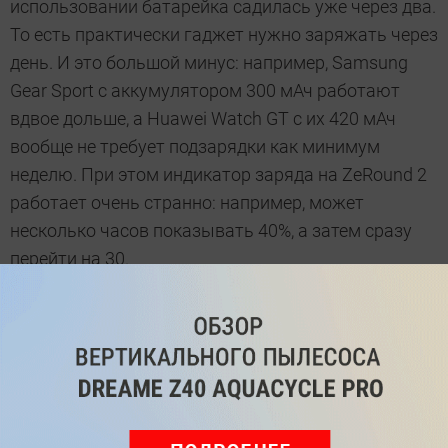
использовании батарейка садилась уже через два.
То есть практически гаджет нужно заряжать через
день. И это большой минус: например, Samsung
Gear Sport с аккумулятором 300 мАч работают
вдвое дольше, а Huawei Watch GT с их 420 мАч
вообще не требует подзарядки как минимум
неделю. При этом индикатор заряда на ZeRound 2
работает очень странно: например, может
несколько часов показывать 40%, а затем сразу
перейти на 30.
Для зарядки используется собственная станция
(кредл). Сам процесс занимает часа полтора.