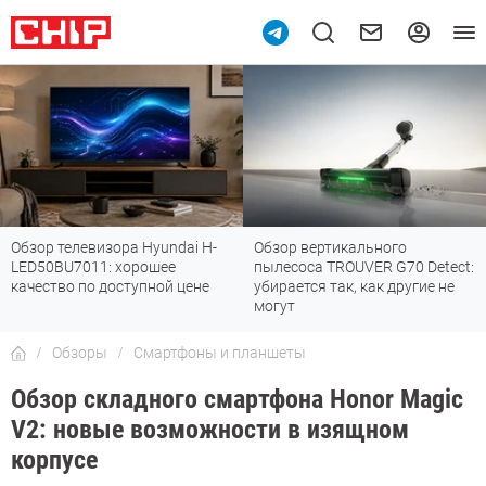
Обзор вертикального
Топ-8 недорогих роутеров с Wi-
пылесоса TROUVER G70 Detect:
Fi 7: все «плюшки» последнего
убирается так, как другие не
стандарта
могут
Обзоры
Смартфоны и планшеты
Обзор складного смартфона Honor Magic
V2: новые возможности в изящном
корпусе