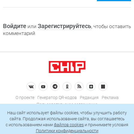
Войдите
Зарегистрируйтесь
или
, чтобы оставить
комментарий
О проекте
Генератор QR-кодов
Редакция
Реклама
Пользовательское соглашение
Политика конфиденциальности
Наш сайт использует файлы cookies, чтобы улучшить работу
сайта. Продолжая использование сайта, вы соглашаетесь
Подписаться на рассылку
c использованием нами
файлов cookies
и принимаете условия
Политики конфиденциальности