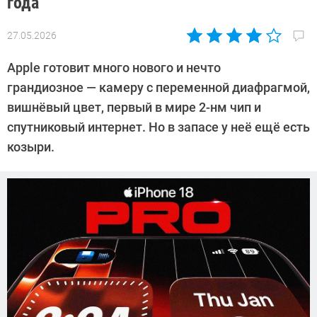
года
27.05.2026
Автор:
Азиза
Apple готовит много нового и нечто
Довлатова
грандиозное — камеру с переменной диафрагмой,
вишнёвый цвет, первый в мире 2-нм чип и
спутниковый интернет. Но в запасе у неё ещё есть
козыри.