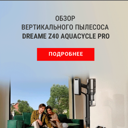
iPhone Xs будет поддерживать две сим-карты
Что такое стандарт eSIM и в чем его
особенности?
apple
ТЕГИ
Автор
Леонид Воробьев
Главный редактор
Была ли статья интересна?
Поделиться