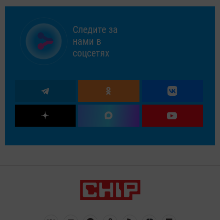
Следите за
нами в
соцсетях