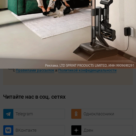
Подпишитесь на рассылку
с самыми популярными статьями
Подписаться
Нажимая кнопку подписаться, вы соглашаетесь
с
Правилами рассылок
и
Политикой конфиденциальности
Читайте нас в соц. сетях
Telegram
Одноклассники
ВКонтакте
Дзен