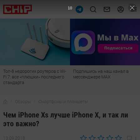
9
Топ-8 недорогих роутеров с Wi-
Подпишись на наш канал в
Fi 7: все «плюшки» последнего
мессенджере МАХ
стандарта
Обзоры
Смартфоны и планшеты
Чем iPhone Xs лучше iPhone X, и так ли
это важно?
13.09.2018
1