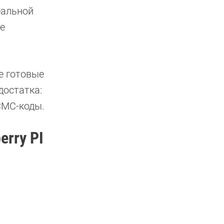
еальной
е
е готовые
достатка:
СМС-коды.
rry PI