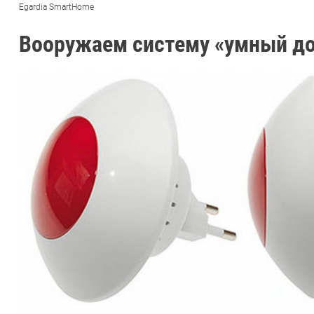
Egardia SmartHome
Вооружаем систему «умный д