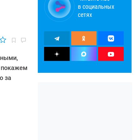
в социальных
сетях
рными,
ы покажем
о за