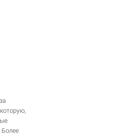
за
которую,
ные
 Более