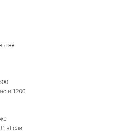
вы не
300
но в 1200
аже
t”, «Если