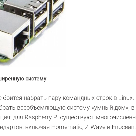
сширенную систему
 боится набрать пару командных строк в Linux, 
брать всеобъемлющую систему «умный дом», в 
ация: для Raspberry PI существуют многочислен
ндартов, включая Homematic, Z-Wave и Enocean.