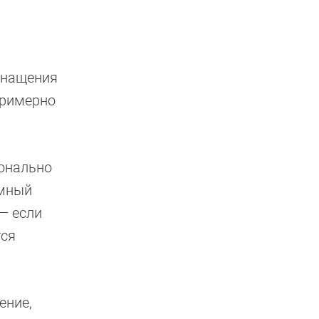
снащения
примерно
ионально
умный
— если
тся
ение,