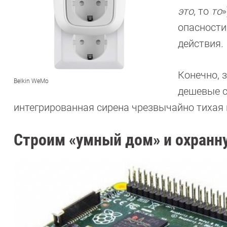
это
, то
то
»
опасности
действия.
Конечно, 
Belkin WeMo
дешевые с
интегрированная сирена чрезвычайно тихая
Строим «умный дом» и охранну