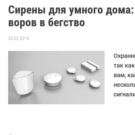
Сирены для умного дома:
воров в бегство
20.02.2016
Автор:
Андрей
Киреев
Охранн
так ка
вам, к
нескол
сигнал