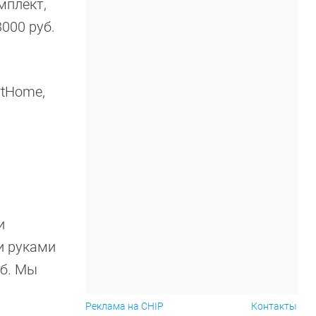
мплект,
3000 руб.
rtHome,
и
и руками
уб. Мы
Реклама на CHIP
Контакты