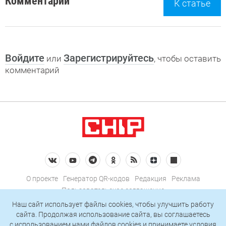
Комментарии
К статье
Войдите
Зарегистрируйтесь
или
, чтобы оставить
комментарий
О проекте
Генератор QR-кодов
Редакция
Реклама
Пользовательское соглашение
Политика конфиденциальности
Наш сайт использует файлы cookies, чтобы улучшить работу
сайта. Продолжая использование сайта, вы соглашаетесь
Подписаться на рассылку
c использованием нами
файлов cookies
и принимаете условия