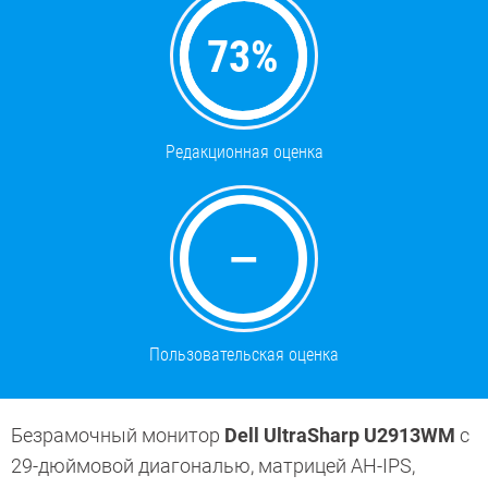
73
%
Редакционная оценка
—
Пользовательская оценка
Безрамочный монитор
Dell UltraSharp U2913WM
с
29-дюймовой диагональю, матрицей
AH-IPS,