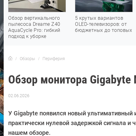
Обзор вертикального
5 крутых вариантов
пылесоса Dreame Z40
OLED-телевизоров: от
AquaCycle Pro: гибкий
бюджетных до топовых
подход к уборке
Обзоры
Периферия
Обзор монитора Gigabyte
02.06.2026
Автор:
CHIP
У Gigabyte появился новый ультимативный 
практически нулевой задержкой сигнала и ч
нашем обзоре.