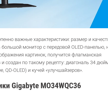
епенно важные характеристики: размер и качест
ь большой монитор с передовой OLED-панелью, 
ображения картинок, получится флагманская
 и создан по такому рецепту: диагональ 34 дюй
ее, QD-OLED) и кучей «улучшайзеров».
тики Gigabyte MO34WQC36