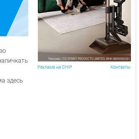
во
напичкать
Реклама на CHIP
Контакты
ма здесь