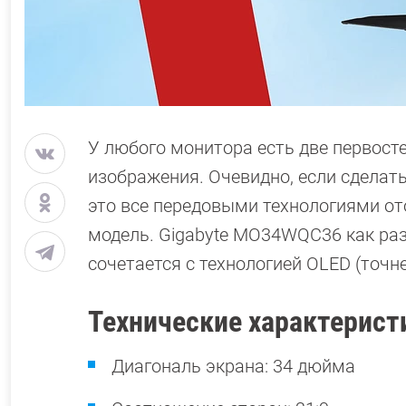
У любого монитора есть две первост
изображения. Очевидно, если сделат
это все передовыми технологиями от
модель. Gigabyte MO34WQC36 как раз
сочетается с технологией OLED (точн
Технические характерис
Диагональ экрана: 34 дюйма