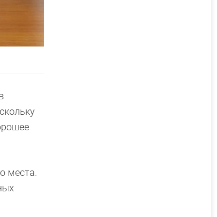
в
оскольку
орошее
о места.
ных