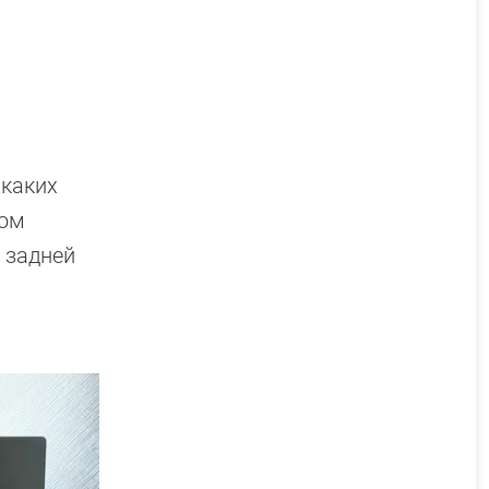
икаких
ном
 задней