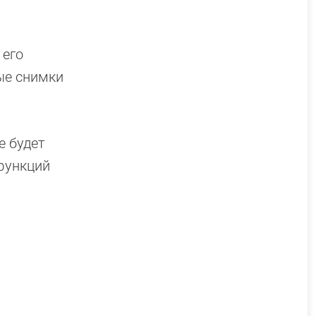
 его
ые снимки
е будет
функций