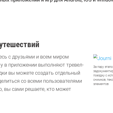
путешествий
тесь с друзьями и всем миром
чу в приложении выполняют тревел-
За пару этап
задокументи
здки вы можете создать отдельный
поездку с ис
оделиться со всеми пользователями
снимков, текс
элементов
о, вы сами решаете, кто может