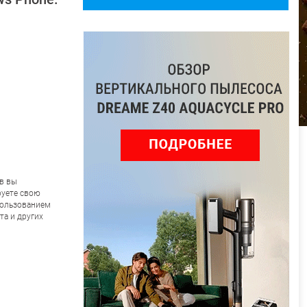
ов вы
руете свою
пользованием
та и других