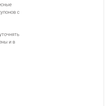
есные
купонов с
 уточнять
ены и в