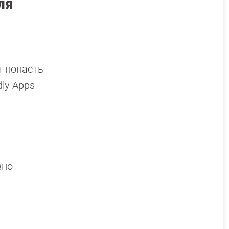
ля
т попасть
ly Apps
вно