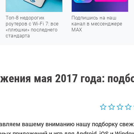
Топ-8 недорогих
Подпишись на наш
роутеров с Wi-Fi 7: все
канал в мессенджере
«плюшки» последнего
МАХ
стандарта
ения мая 2017 года: подб
авляем вашему вниманию нашу подборку свеж
ых приложений и игр для Android, iOS и Windo