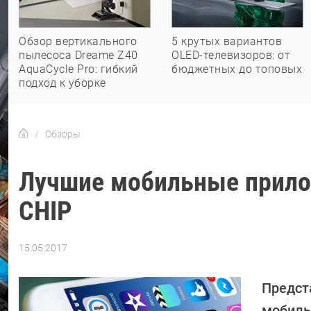
Обзор вертикального
5 крутых вариантов
пылесоса Dreame Z40
OLED-телевизоров: от
AquaCycle Pro: гибкий
бюджетных до топовых
подход к уборке
Обзоры
Лучшие мобильные прилож
CHIP
15.05.2017
Автор:
Петр
Давыдов
Предст
мобильн