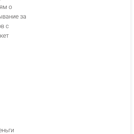
ям о
ывание за
в с
кет
еньги