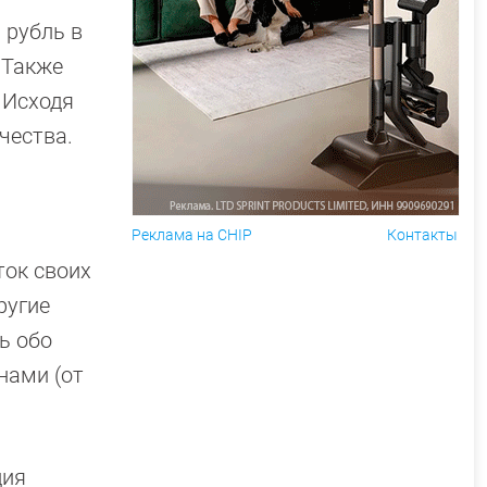
 рубль в
 Также
 Исходя
чества.
Реклама на CHIP
Контакты
ток своих
ругие
ь обо
нами (от
ция