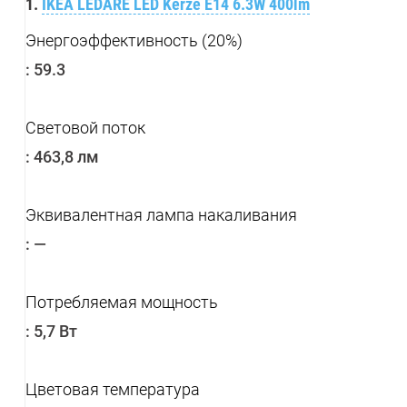
1.
IKEA LEDARE LED Kerze E14 6.3W 400lm
Энергоэффективность (20%)
:
59.3
Световой поток
:
463,8 лм
Эквивалентная лампа накаливания
:
—
Потребляемая мощность
:
5,7 Вт
Цветовая температура