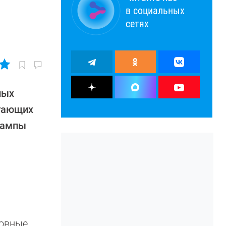
в социальных
сетях
ных
егающих
лампы
новные