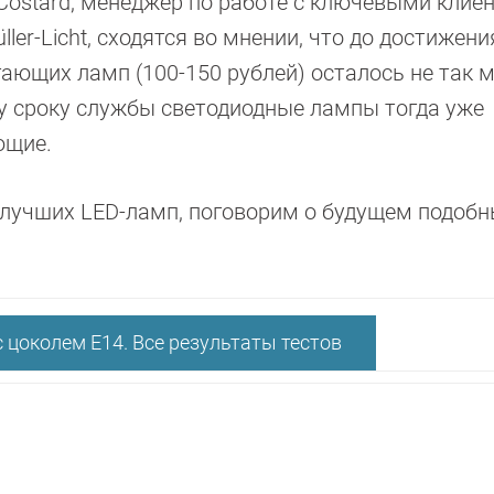
 Costard, менеджер по работе с ключевыми клие
ller-Licht, сходятся во мнении, что до достижени
ающих ламп (100-150 рублей) осталось не так 
у сроку службы светодиодные лампы тогда уже
ющие.
 лучших LED-ламп, поговорим о будущем подоб
цоколем E14. Все результаты тестов