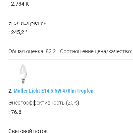
:
2.734 K
Угол излучения
:
245,2 °
Общая оценка: 82.2
Соотношение цена/качество:
2.
Müller Licht E14 5.5W 470lm Tropfen
Энергоэффективность (20%)
:
76.6
Световой поток