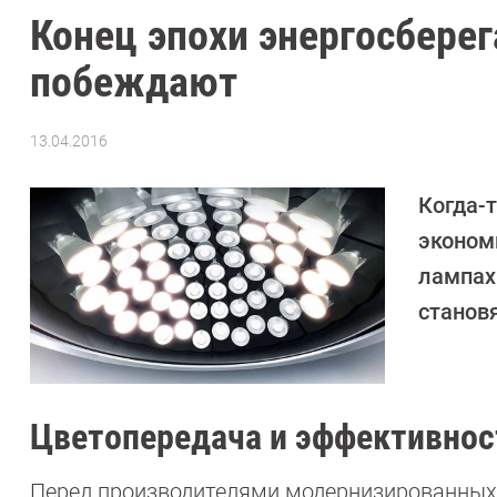
Конец эпохи энергосбере
побеждают
13.04.2016
Автор:
Денис
Поповкин
Когда-
эконом
лампах
станов
Цветопередача и эффективнос
Перед производителями модернизированных 