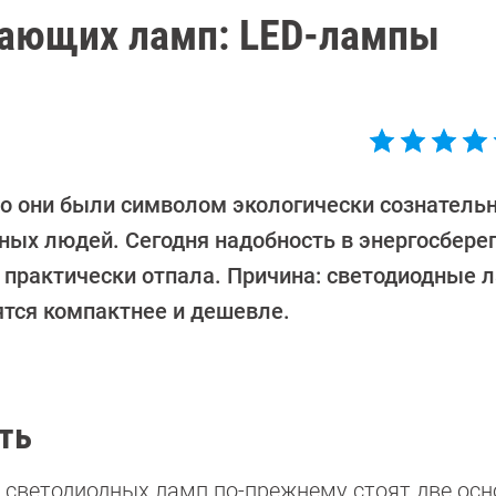
гающих ламп: LED-лампы
то они были символом экологически сознатель
ных людей. Сегодня надобность в энергосбер
 практически отпала. Причина: светодиодные 
ятся компактнее и дешевле.
ть
светодиодных ламп по-прежнему стоят две ос