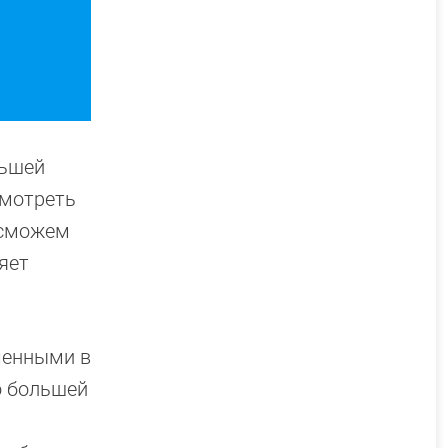
льшей
смотреть
 сможем
яет
ченными в
о большей