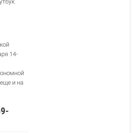
утбук
ской
аря 14-
втономной
 еще и на
59-