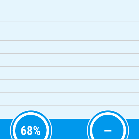
68
%
—