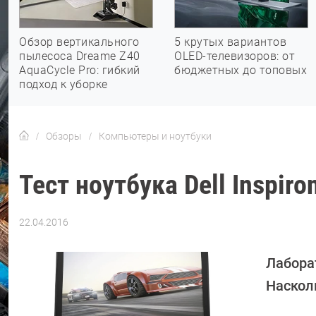
Обзор вертикального
5 крутых вариантов
пылесоса Dreame Z40
OLED-телевизоров: от
AquaCycle Pro: гибкий
бюджетных до топовых
подход к уборке
Обзоры
Компьютеры и ноутбуки
Тест ноутбука Dell Inspiro
22.04.2016
Автор:
Петр
Давыдов
Лаборат
Наскол