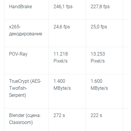
HandBrake
246,1 fps
227,8 fps
1
x265-
24,6 fps
25,0 fps
9
декодирование
POV-Ray
11.218
13.253
7
Pixel/s
Pixel/s
P
TrueCrypt (AES-
1.400
1.600
1
Twofish-
MByte/s
MByte/s
M
Serpent)
Blender (сцена:
272 s
222 s
4
Classroom)