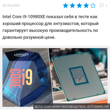
02.04.2020
1
Автор:
Андрей
Intel Core i9-10980XE показал себя в тесте как
Киреев
хороший процессор для энтузиастов, который
гарантирует высокую производительность по
довольно разумной цене.
фото: компании-производители, shiftdelete.net