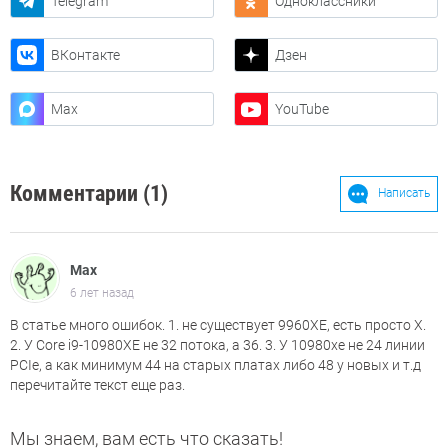
Telegram
Одноклассники
ВКонтакте
Дзен
Max
YouTube
Комментарии (1)
Написать
Мах
6 лет назад
В статье много ошибок. 1. не существует 9960XE, есть просто Х.
2. У Core i9-10980XE не 32 потока, а 36. 3. У 10980хе не 24 линии
PCIe, а как минимум 44 на старых платах либо 48 у новых и т.д
перечитайте текст еще раз.
Мы знаем, вам есть что сказать!