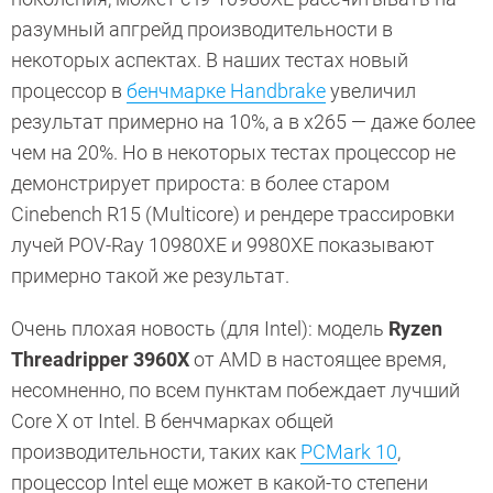
разумный апгрейд производительности в
некоторых аспектах. В наших тестах новый
процессор в
бенчмарке Handbrake
увеличил
результат примерно на 10%, а в x265 — даже более
чем на 20%. Но в некоторых тестах процессор не
демонстрирует прироста: в более старом
Cinebench R15 (Multicore) и рендере трассировки
лучей POV-Ray 10980XE и 9980XE показывают
примерно такой же результат.
Очень плохая новость (для Intel): модель
Ryzen
Threadripper 3960X
от AMD в настоящее время,
несомненно, по всем пунктам побеждает лучший
Core X от Intel. В бенчмарках общей
производительности, таких как
PCMark 10
,
процессор Intel еще может в какой-то степени