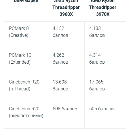
Бенчмарки
AMD Ryzen
AMD Ryzen
Threadripper
Threadripper
C
3960X
3970X
1
PCMark 8
4.152
4.133
3
(Creative)
баллов
баллов
б
PCMark 10
4.262
4.314
3
(Extended)
баллов
баллов
б
Cinebench R20
13.698
17.065
8
(n-Thread)
баллов
баллов
б
Cinebench R20
508 баллов
505 баллов
4
(однопоточный)
б