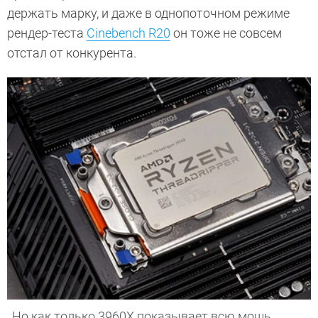
держать марку, и даже в однопоточном режиме
рендер-теста
Cinebench R20
он тоже не совсем
отстал от конкурента.
Но как только 3960X показывает всю мощь