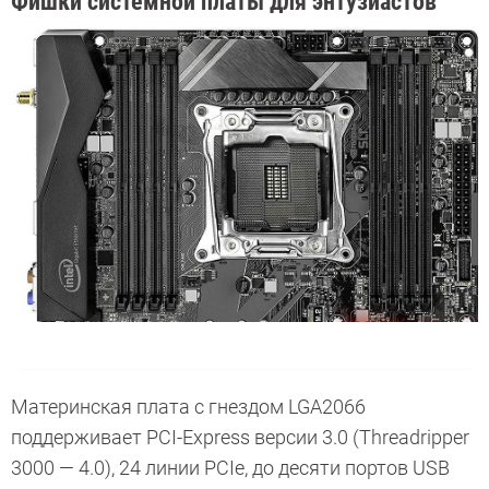
Фишки системной платы для энтузиастов
Материнская плата с гнездом LGA2066
поддерживает PCI-Express версии 3.0 (Threadripper
3000 — 4.0), 24 линии PCIe, до десяти портов USB