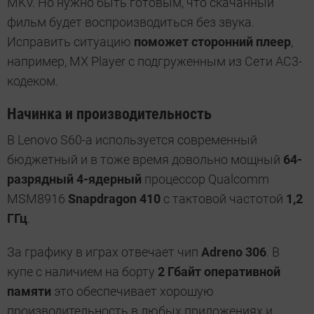
MKV. Но нужно быть готовым, что скачанный
фильм будет воспроизводиться без звука.
Исправить ситуацию
поможет сторонний плеер
,
например, MX Player с подгруженным из Сети AC3-
кодеком.
Начинка и производительность
В Lenovo S60-a используется современный
бюджетный и в тоже время довольно мощный
64-
разрядный
4-ядерный
процессор Qualcomm
MSM8916
Snapdragon 410
с тактовой частотой
1,2
ГГц
.
За графику в играх отвечает чип
Adreno 306
. В
купе с наличием на борту
2 Гбайт оперативной
памяти
это обеспечивает хорошую
производительность в любых приложениях и