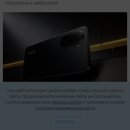
популярных нейросетей
Наш сайт использует файлы cookies, чтобы улучшить работу
сайта. Продолжая использование сайта, вы соглашаетесь
Смартфоны до 20 000 рублей: 7 лучших моделей в
c использованием нами
файлов cookies
и принимаете условия
2026 году
Политики конфиденциальности
ПРИНЯТЬ