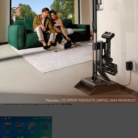
установил на аппарат такие игры, как Asphalt 8,
Real Footbal 2015, Человек паук и пр.
Встроенная память аппарата составляет
всего 8
Гбайт
, однако с помощью интеграции карт памяти
этот недостаток легко нивелировать.
Немного об интерфейсе
Интерфейс Lenovo S60-a представляет
фирменная
надстройка VIBE UI 2.0
. В качестве ОС «из коробки»
лежит Android 4.4.4 KitKat. Но, в процессе
тестирования наш аппарат получил по воздуху
обновление до версии
5.02
.