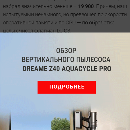
набрал значительно меньше –
19 900
. Причем, наш
испытуемый ненамного, но превзошел по скорости
оперативной памяти и по CPU — по обработке
целых чисел флагман LG G3.
Не споткнется смартфон и при воспроизведении
видео в Full HD, в том числе и по сети.
Единственное, записанные собственной камерой
ролики
встроенный плеер
воспроизводит хорошо,
сам
интерфейс подтормаживает
, и, например,
поставить на паузу или промотать получается не с
первого раза.
Помимо веб-серфинга и видео, смартфон отлично
справляется и с требовательными к железу
играми. В частности, производитель уже