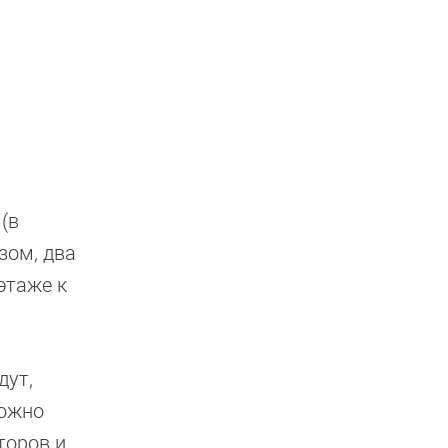
(в
зом, два
этаже к
дут,
можно
торов и