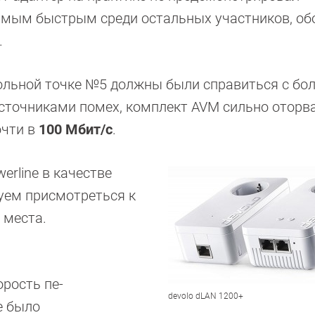
самым быстрым среди остальных участников, об
.
рольной точке №5 должны были справиться с б
сточниками помех, комплект AVM сильно оторва
очти в
100 Мбит/с
.
erline в качестве
туем присмотреться к
 места.
рость пе-
devolo dLAN 1200+
е было