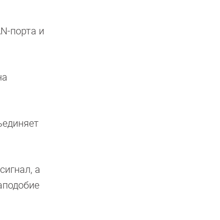
AN-порта и
на
ъединяет
сигнал, а
наподобие