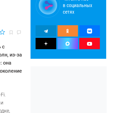
в социальных
сетях
 с
лн, из-за
: она
поколение
Fi.
 и
одке,