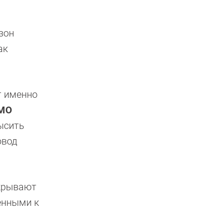
зон
ак
т именно
MO
ысить
овод
окрывают
енными к