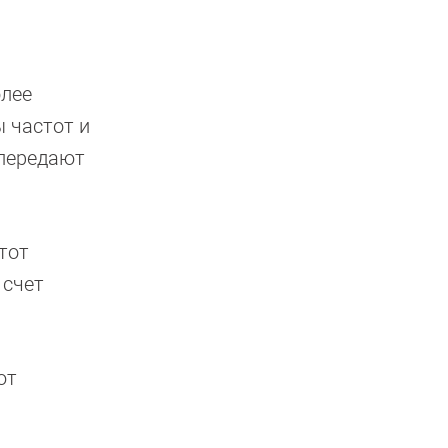
лее
 частот и
передают
тот
 счет
ют