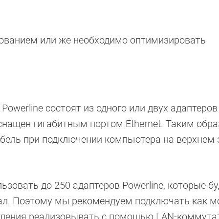
дованием или же необходимо оптимизировать
werline состоят из одного или двух адаптеров 
снащен гигабитным портом Ethernet. Таким обра
абель при подключении компьютера на верхнем 
ьзовать до 250 адаптеров Powerline, которые бу
ал. Поэтому мы рекомендуем подключать как 
вления реализовывать с помощью LAN-коммута