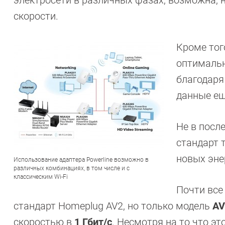
электросети в различных фазах, возможна, 
скорости.
Кроме тог
оптимальн
благодаря
данные ещ
Не в посл
стандарт 
новых эне
Использование адаптера Powerline возможно в
различных комбинациях, в том числе и с
классическим Wi-Fi
Почти все
стандарт Homeplug AV2, но только модель
AV
скоростью в
1 Гбит/с
. Несмотря на то что э