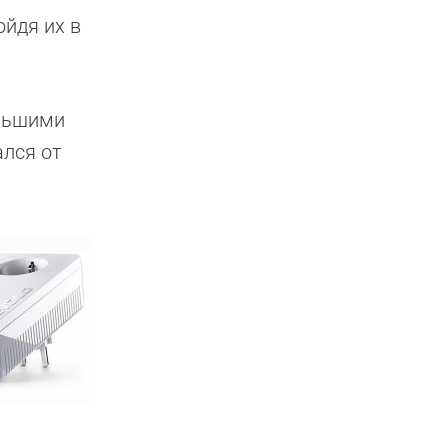
ойдя их в
ольшими
лся от