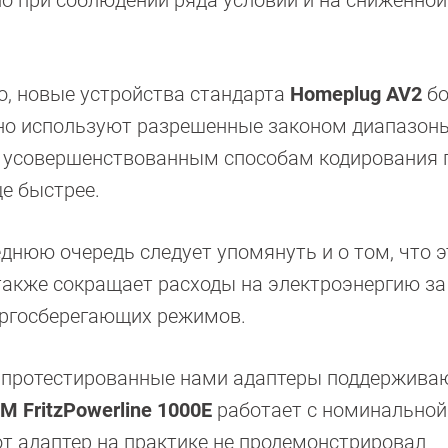
но при соблюдении ряда условий и на сниженной
о, новые устройства стандарта
Homeplug AV2
бо
о используют разрешенные законом диапазоны
 усовершенствованным способам кодирования 
е быстрее.
еднюю очередь следует упомянуть и о том, что э
также сокращает расходы на электроэнергию за
ргосберегающих режимов.
 протестированные нами адаптеры поддержива
M FritzPowerline 1000E
работает с номинальной
тот адаптер на практике не продемонстрировал