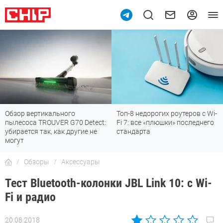
Обзор вертикального
Топ-8 недорогих роутеров с Wi-
пылесоса TROUVER G70 Detect:
Fi 7: все «плюшки» последнего
убирается так, как другие не
стандарта
могут
Обзоры
Аксессуары
Тест Bluetooth-колонки JBL Link 10: с Wi-
Fi и радио
20.08.2018