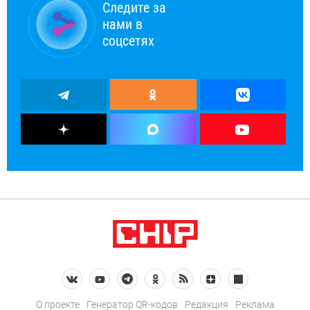
Следите за
нами в
соцсетях
О проекте
Генератор QR-кодов
Редакция
Реклама