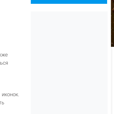
кже
ться
 иконок.
ть