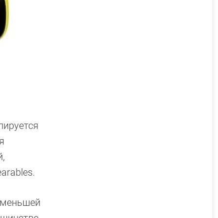
лируется
я
,
arables.
о меньшей