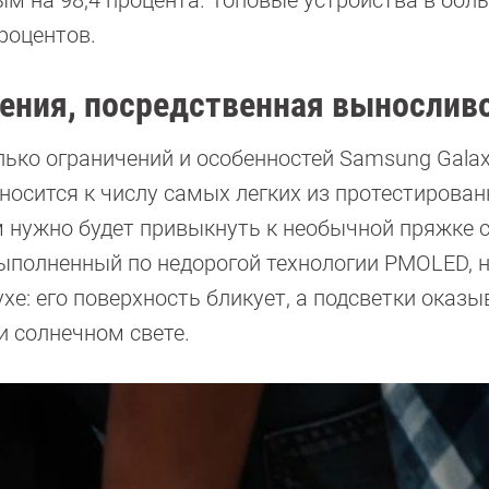
ым на 98,4 процента. Топовые устройства в бол
роцентов.
ления, посредственная вынослив
ко ограничений и особенностей Samsung Galaxy 
тносится к числу самых легких из протестирова
м нужно будет привыкнуть к необычной пряжке 
ыполненный по недорогой технологии PMOLED, н
хе: его поверхность бликует, а подсветки оказы
и солнечном свете.