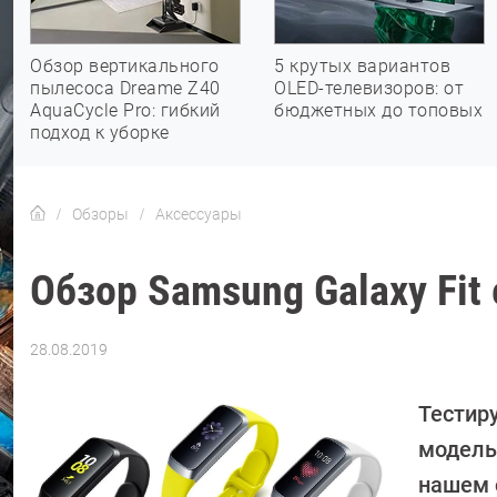
Обзор вертикального
5 крутых вариантов
пылесоса Dreame Z40
OLED-телевизоров: от
AquaCycle Pro: гибкий
бюджетных до топовых
подход к уборке
Обзоры
Аксессуары
Обзор Samsung Galaxy Fit 
28.08.2019
Автор:
Ольга
Дмитриева
Тестир
модель 
нашем 