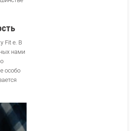
ьшинстве
ость
Fit e. В
нных нами
со
е особо
вается