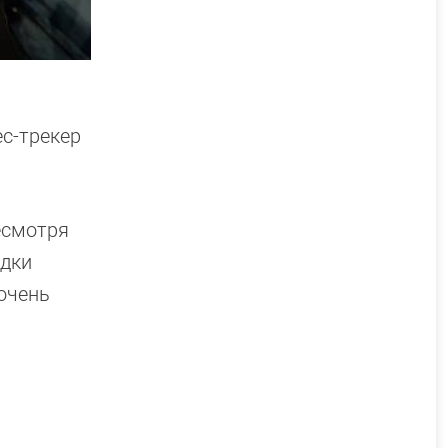
с-трекер
есмотря
ядки
очень