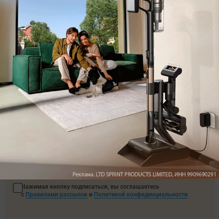
Полина Осокина
Была ли статья интересна?
Поделиться
Подпишитесь на рассылку
с самыми популярными статьями
Подписаться
Нажимая кнопку подписаться, вы соглашаетесь
с
Правилами рассылок
и
Политикой конфиденциальности