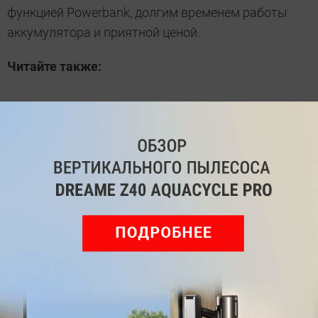
функцией Powerbank, долгим временем работы
аккумулятора и приятной ценой.
Читайте также:
Мебель IKEA теперь можно «примерить» с
помощью Android-смартфона
Знаменитый производитель мебели выпустил
свою первую беспроводную колонку
Фото: IKEA
Bluetooth-колонка
ТЕГИ
Автор