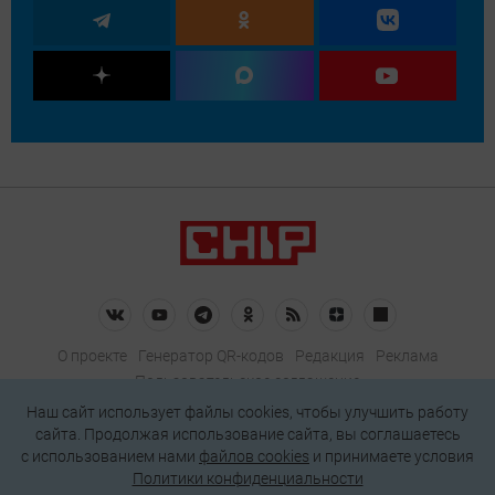
О проекте
Генератор QR-кодов
Редакция
Реклама
Пользовательское соглашение
Политика конфиденциальности
Наш сайт использует файлы cookies, чтобы улучшить работу
сайта. Продолжая использование сайта, вы соглашаетесь
Подписаться на рассылку
c использованием нами
файлов cookies
и принимаете условия
Политики конфиденциальности